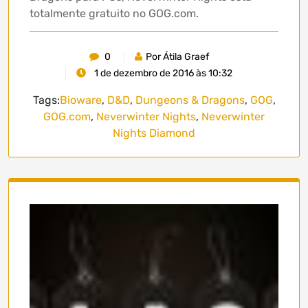
totalmente gratuito no GOG.com.
0
Por Átila Graef
1 de dezembro de 2016 às 10:32
Tags:
Bioware
,
D&D
,
Dungeons & Dragons
,
GOG
,
GOG.com
,
Neverwinter Nights
,
Neverwinter
Nights Diamond