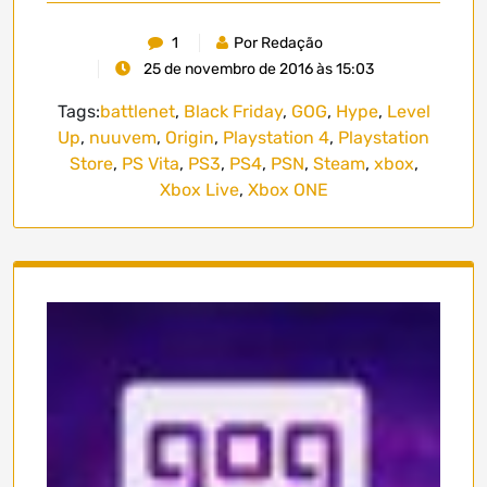
1
Por Redação
25 de novembro de 2016 às 15:03
Tags:
battlenet
,
Black Friday
,
GOG
,
Hype
,
Level
Up
,
nuuvem
,
Origin
,
Playstation 4
,
Playstation
Store
,
PS Vita
,
PS3
,
PS4
,
PSN
,
Steam
,
xbox
,
Xbox Live
,
Xbox ONE