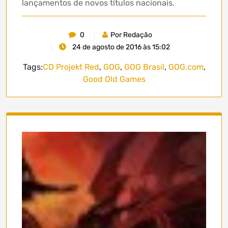
lançamentos de novos títulos nacionais.
0
Por Redação
24 de agosto de 2016 às 15:02
Tags:
CD Projekt Red
,
GOG
,
GOG Brasil
,
GOG.com
,
Good Old Games