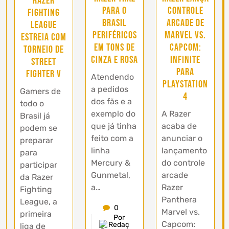
Razer
para o
controle
Fighting
Brasil
arcade de
League
periféricos
Marvel vs.
estreia com
em tons de
Capcom:
torneio de
cinza e rosa
Infinite
Street
para
Fighter V
Atendendo
PlayStation
a pedidos
Gamers de
4
dos fãs e a
todo o
exemplo do
A Razer
Brasil já
que já tinha
acaba de
podem se
feito com a
anunciar o
preparar
linha
lançamento
para
Mercury &
do controle
participar
Gunmetal,
arcade
da Razer
a…
Razer
Fighting
Panthera
League, a
0
Marvel vs.
primeira
Por
Capcom:
Redaç
liga de