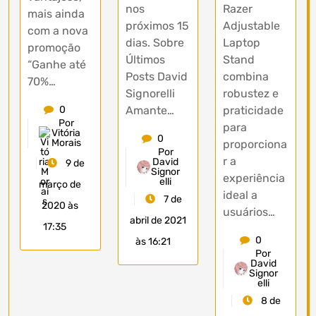
Razer
nos
mais ainda
Adjustable
próximos 15
com a nova
Laptop
dias. Sobre
promoção
Stand
Últimos
“Ganhe até
combina
Posts David
70%…
robustez e
Signorelli
praticidade
Amante…
0
Por
para
Vitória
0
Morais
proporciona
Por
r a
David
9 de
Signor
experiência
elli
março de
ideal a
7 de
2020 às
usuários…
abril de 2021
17:35
0
às 16:21
Por
David
Signor
elli
8 de