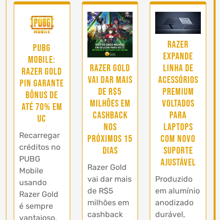
Razer
PUBG
expande
Mobile:
linha de
Razer Gold
Razer Gold
acessórios
vai dar mais
PIN garante
premium
de R$5
bônus de
voltados
milhões em
até 70% em
para
cashback
UC
laptops
nos
Recarregar
com novo
próximos 15
créditos no
suporte
dias
PUBG
ajustável
Razer Gold
Mobile
Produzido
vai dar mais
usando
em alumínio
de R$5
Razer Gold
anodizado
milhões em
é sempre
durável,
cashback
vantajoso,