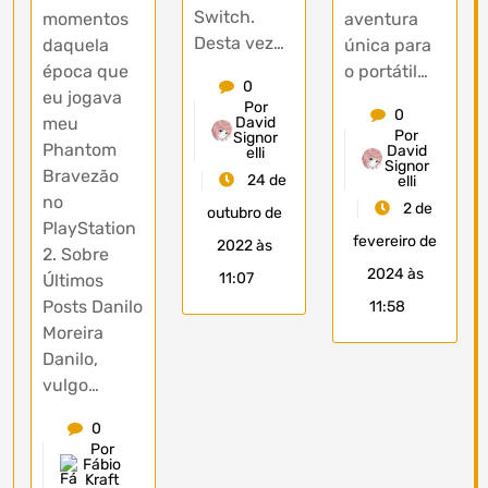
Switch.
momentos
aventura
Desta vez…
daquela
única para
época que
o portátil…
0
eu jogava
Por
0
meu
David
Por
Signor
Phantom
David
elli
Signor
Bravezão
24 de
elli
no
2 de
outubro de
PlayStation
fevereiro de
2022 às
2. Sobre
2024 às
11:07
Últimos
Posts Danilo
11:58
Moreira
Danilo,
vulgo…
0
Por
Fábio
Kraft