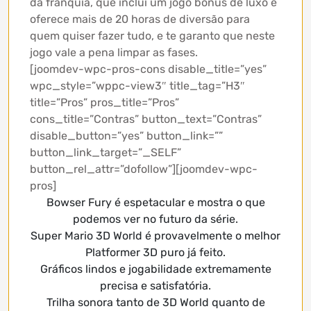
da franquia, que inclui um jogo bônus de luxo e
oferece mais de 20 horas de diversão para
quem quiser fazer tudo, e te garanto que neste
jogo vale a pena limpar as fases.
[joomdev-wpc-pros-cons disable_title=”yes”
wpc_style=”wppc-view3″ title_tag=”H3″
title=”Pros” pros_title=”Pros”
cons_title=”Contras” button_text=”Contras”
disable_button=”yes” button_link=””
button_link_target=”_SELF”
button_rel_attr=”dofollow”][joomdev-wpc-
pros]
Bowser Fury é espetacular e mostra o que
podemos ver no futuro da série.
Super Mario 3D World é provavelmente o melhor
Platformer 3D puro já feito.
Gráficos lindos e jogabilidade extremamente
precisa e satisfatória.
Trilha sonora tanto de 3D World quanto de