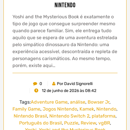
Nintendo
Yoshi and the Mysterious Book é exatamente o
tipo de jogo que consegue surpreender mesmo
quando parece familiar. Sim, ele entrega tudo
aquilo que se espera de uma aventura estrelada
pelo simpático dinossauro da Nintendo: uma
experiência acessível, descontraída e repleta de
personagens carismáticos. Ao mesmo tempo,
porém, existe aqui…
0
Por David Signorelli
12 de junho de 2026 às 08:42
Tags:
Adventure Game
,
análise
,
Bowser Jr
,
Family Game
,
Jogos Nintendo
,
Kamek
,
Nintendo
,
Nintendo Brasil
,
Nintendo Switch 2
,
plataforma
,
Português do Brasil
,
Puzzle
,
Review
,
vgBR
,
Yoshi
,
Yoshi and the Mysterious Book