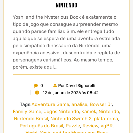
Nintendo
Yoshi and the Mysterious Book é exatamente o
tipo de jogo que consegue surpreender mesmo
quando parece familiar. Sim, ele entrega tudo
aquilo que se espera de uma aventura estrelada
pelo simpático dinossauro da Nintendo: uma
experiência acessível, descontraída e repleta de
personagens carismáticos. Ao mesmo tempo,
porém, existe aqui…
0
Por David Signorelli
12 de junho de 2026 às 08:42
Tags:
Adventure Game
,
análise
,
Bowser Jr
,
Family Game
,
Jogos Nintendo
,
Kamek
,
Nintendo
,
Nintendo Brasil
,
Nintendo Switch 2
,
plataforma
,
Português do Brasil
,
Puzzle
,
Review
,
vgBR
,
Yoshi
,
Yoshi and the Mysterious Book