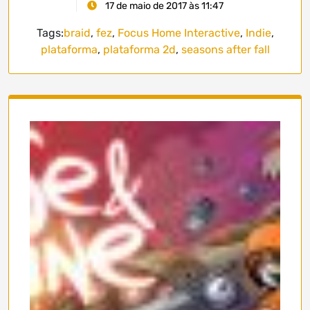
17 de maio de 2017 às 11:47
Tags:
braid
,
fez
,
Focus Home Interactive
,
Indie
,
plataforma
,
plataforma 2d
,
seasons after fall