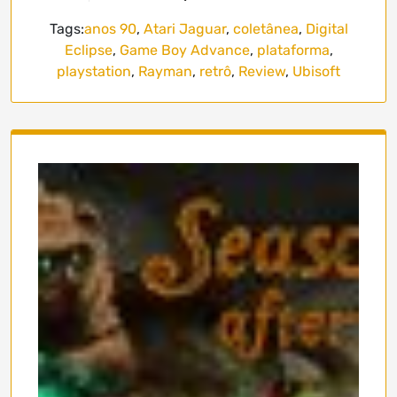
Tags:
anos 90
,
Atari Jaguar
,
coletânea
,
Digital
Eclipse
,
Game Boy Advance
,
plataforma
,
playstation
,
Rayman
,
retrô
,
Review
,
Ubisoft