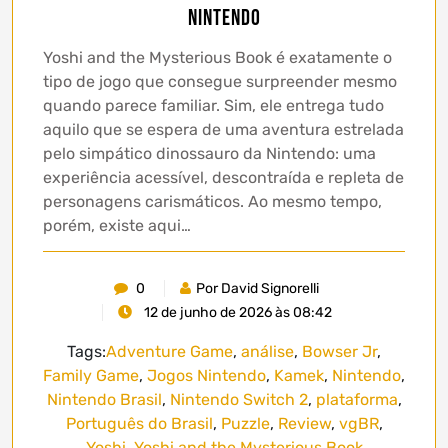
Nintendo
Yoshi and the Mysterious Book é exatamente o
tipo de jogo que consegue surpreender mesmo
quando parece familiar. Sim, ele entrega tudo
aquilo que se espera de uma aventura estrelada
pelo simpático dinossauro da Nintendo: uma
experiência acessível, descontraída e repleta de
personagens carismáticos. Ao mesmo tempo,
porém, existe aqui…
0
Por David Signorelli
12 de junho de 2026 às 08:42
Tags:
Adventure Game
,
análise
,
Bowser Jr
,
Family Game
,
Jogos Nintendo
,
Kamek
,
Nintendo
,
Nintendo Brasil
,
Nintendo Switch 2
,
plataforma
,
Português do Brasil
,
Puzzle
,
Review
,
vgBR
,
Yoshi
,
Yoshi and the Mysterious Book