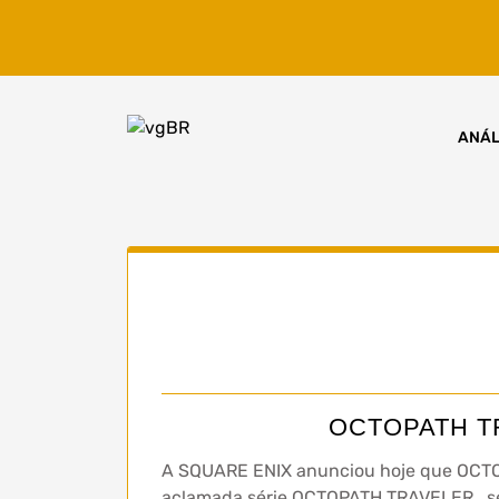
Skip
to
content
ANÁL
OCTOPATH TRA
A SQUARE ENIX anunciou hoje que OCTO
aclamada série OCTOPATH TRAVELER , se