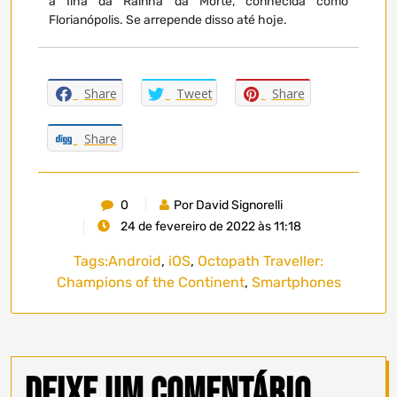
a Ilha da Rainha da Morte, conhecida como
Florianópolis. Se arrepende disso até hoje.
Share
Tweet
Share
Share
0
Por David Signorelli
24 de fevereiro de 2022 às 11:18
Tags:
Android
,
iOS
,
Octopath Traveller:
Champions of the Continent
,
Smartphones
Deixe um comentário