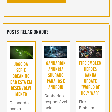
Posts Relacionados
Ganbarion
Fire Emblem
Jogo da
anuncia
Heroes
série
Shurado
ganha
Breaking
para iOS e
update
Bad está em
Android
“World of
desenvolvi
Holy War”
mento
Ganbarion,
responsável
Fire
De acordo
pelo
Emblem
com o