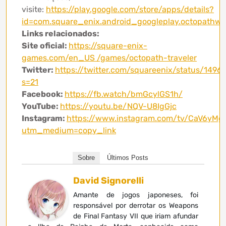
visite:
https://play.google.com/store/apps/details?
id=com.square_enix.android_googleplay.octopathw
Links relacionados:
Site oficial:
https://square-enix-
games.com/en_US /games/octopath-traveler
Twitter:
https://twitter.com/squareenix/status/14
s=21
Facebook:
https://fb.watch/bmGcylGS1h/
YouTube:
https://youtu.be/NQV-U8IgGjc
Instagram:
https://www.instagram.com/tv/CaV6yMgp
utm_medium=copy_link
Sobre
Últimos Posts
David Signorelli
Amante de jogos japoneses, foi
responsável por derrotar os Weapons
de Final Fantasy VII que iriam afundar