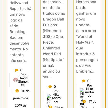
desenvolvi
Heroes aca
Hollywood
mento de
ba de
Reporter, há
títulos como
ganhar um
um novo
Dragon Ball
novo
jogo da
Fusions
update
série
(Nintendo
com o arco
Breaking
3DS) e One
“World of
Bad em
Piece:
Holy War“,
desenvolvi
Unlimited
que
mento. No
World Red
introduz 3
entanto,
(Multiplataf
personagen
não será…
orma),
s de Fire
0
anunciou
Emblem:…
Por
seu…
David
0
Signor
elli
Por
0
Mike
15 de
Por
Andra
Mike
de
Andra
janeiro de
de
17 de
2019 às
13 de