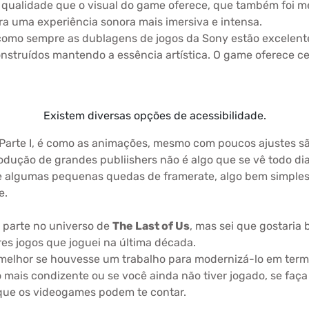
 qualidade que o visual do game oferece, que também foi m
 uma experiência sonora mais imersiva e intensa.
s como sempre as dublagens de jogos da Sony estão excelent
nstruídos mantendo a essência artística. O game oferece c
Existem diversas opções de acessibilidade.
 Parte I, é como as animações, mesmo com poucos ajustes sã
ução de grandes publiishers não é algo que se vê todo di
ve algumas pequenas quedas de framerate, algo bem simples
e.
a parte no universo de
The Last of Us
, mas sei que gostaria 
es jogos que joguei na última década.
a melhor se houvesse um trabalho para modernizá-lo em term
 mais condizente ou se você ainda não tiver jogado, se faç
 que os videogames podem te contar.