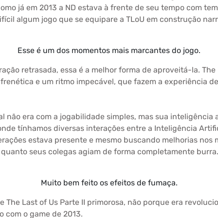
l como já em 2013 a ND estava à frente de seu tempo com te
ifícil algum jogo que se equipare a TLoU em construção narr
Esse é um dos momentos mais marcantes do jogo.
ção retrasada, essa é a melhor forma de aproveitá-la. The 
ão frenética e um ritmo impecável, que fazem a experiência d
 não era com a jogabilidade simples, mas sua inteligência a
de tínhamos diversas interações entre a Inteligência Artifici
erações estava presente e mesmo buscando melhorias nos m
s quanto seus colegas agiam de forma completamente burra
Muito bem feito os efeitos de fumaça.
e The Last of Us Parte II primorosa, não porque era revoluc
do com o game de 2013.