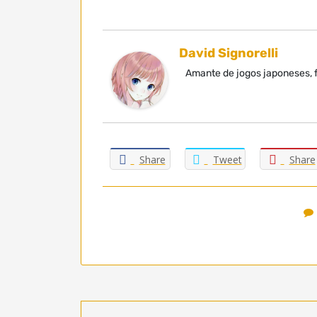
David Signorelli
Amante de jogos japoneses, f
Share
Tweet
Share