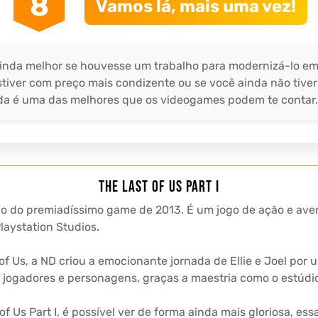
8
Vamos lá, mais uma vez!
r ainda melhor se houvesse um trabalho para modernizá-lo 
stiver com preço mais condizente ou se você ainda não tiver
nda é uma das melhores que os videogames podem te contar.
The Last of Us Part I
o do premiadíssimo game de 2013. É um jogo de ação e aven
laystation Studios.
 Us, a ND criou a emocionante jornada de Ellie e Joel por 
re jogadores e personagens, graças a maestria como o estúdi
Us Part I, é possível ver de forma ainda mais gloriosa, ess