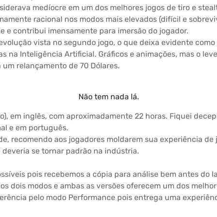
iderava medíocre em um dos melhores jogos de tiro e stealt
emamente racional nos modos mais elevados (difícil e sobrevi
de e contribui imensamente para imersão do jogador.
evolução vista no segundo jogo, o que deixa evidente como
 na Inteligência Artificial. Gráficos e animações, mas o le
a um relançamento de 70 Dólares.
Não tem nada lá.
vo), em inglês, com aproximadamente 22 horas. Fiquei decep
mal e em português.
ade, recomendo aos jogadores moldarem sua experiência de j
deveria se tornar padrão na indústria.
ssíveis pois recebemos a cópia para análise bem antes do 
 nos dois modos e ambas as versões oferecem um dos melhore
preferência pelo modo Performance pois entrega uma experiên