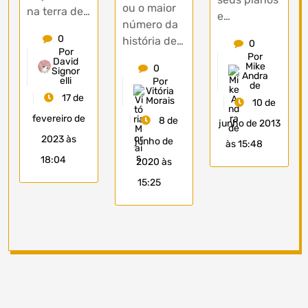
ou o maior
na terra de…
e…
número da
0
história de…
0
Por
Por
David
Mike
0
Signor
Andra
elli
Por
de
Vitória
17 de
Morais
10 de
fevereiro de
8 de
junho de 2013
2023 às
junho de
às 15:48
18:04
2020 às
15:25