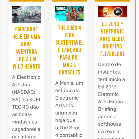
E3 2013 *
The Sims 4
Embarque
Eletronic
Vida
hoje em uma
Arts Media
Sustentável
nova
Briefing
é lançado
aventura
(Liveblog)
para PC,
épica em
MAC e
Dentro de
Wild Hearts
Consoles
instantes,
A Electronic
terá início a
A Maxis, um
Arts Inc.
E3 2013
estúdio da
(NASDAQ:
Eletronic
Electronic
EA) e a KOEI
Arts Media
Arts Inc.,
TECMO dão
Briefing,
anunciou
as boas-
aonde a
hoje que
vindas aos
softhouse
o The Sims
caçadores e
irá revelar
4 contabiliz
caçadoras
seus planos