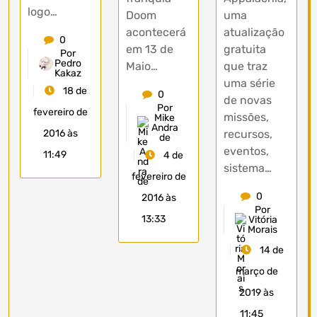
logo…
Doom
uma
acontecerá
atualização
0
em 13 de
gratuita
Por
Pedro
Maio…
que traz
Kakaz
uma série
18 de
0
de novas
Por
fevereiro de
missões,
Mike
Andra
2016 às
recursos,
de
eventos,
11:49
4 de
sistema…
fevereiro de
0
2016 às
Por
13:33
Vitória
Morais
14 de
março de
2019 às
11:45