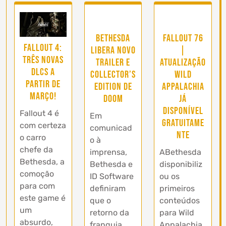
Bethesda
Fallout 76
Fallout 4:
libera novo
|
três novas
trailer e
Atualização
DLCs a
collector’s
Wild
partir de
edition de
Appalachia
março!
DOOM
já
disponível
Fallout 4 é
Em
gratuitame
com certeza
comunicad
nte
o carro
o à
chefe da
imprensa,
ABethesda
Bethesda, a
Bethesda e
disponibiliz
comoção
ID Software
ou os
para com
definiram
primeiros
este game é
que o
conteúdos
um
retorno da
para Wild
absurdo,
franquia
Appalachia,