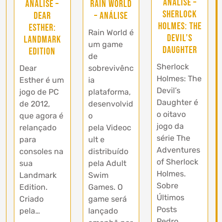
Análise –
Análise –
Rain World
Sherlock
Dear
– Análise
Holmes: The
Esther:
Rain World é
Devil’s
Landmark
um game
Daughter
Edition
de
Sherlock
Dear
sobrevivênc
Holmes: The
Esther é um
ia
Devil’s
jogo de PC
plataforma,
Daughter é
de 2012,
desenvolvid
o oitavo
que agora é
o
jogo da
relançado
pela Videoc
série The
para
ult e
Adventures
consoles na
distribuído
of Sherlock
sua
pela Adult
Holmes.
Landmark
Swim
Sobre
Edition.
Games. O
Últimos
Criado
game será
Posts
pela…
lançado
Pedro…