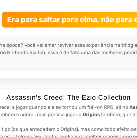
Era para saltar para cima, não para o
na época? Você vai amar reviver essa experiência na trilogia
no Nintendo Switch, essa é de fato uma das melhores pedid
Assassin’s Creed: The Ezio Collection
ecei a jogar quando ele se tornou um full-on RPG, ali no
As
ambém e adorei, mas preciso jogar o
Origins
também, que d
e tipo (os que antecedem o Origins), mas como todo efeito 
om essa trilogia. Vou tentar explicar da melhor maneira que 