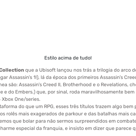
Estilo acima de tudo!
Collection
que a Ubisoft lançou nos trás a trilogia do arco 
ogar Assassin’s 1!), lá da época dos primeiros Assassin’s Cre
a são: Assassin’s Creed II, Brotherhood e o Revelations, ch
e e do Embers.) que, por sinal, roda maravilhosamente bem 
 Xbox One/series.
taforma do que um RPG, esses três títulos trazem algo be
o dos rolês mais exagerados de parkour e das batalhas mais
 temos que bolar para não sermos surpreendidos em combat
charme especial da franquia, e insisto em dizer que parece 