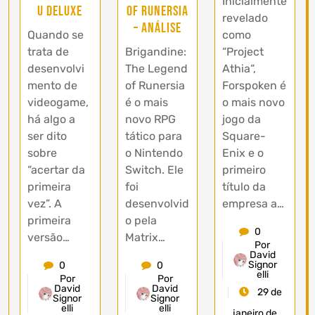
Inicialmente
U Deluxe
of Runersia
revelado
– Análise
Quando se
como
trata de
Brigandine:
“Project
desenvolvi
The Legend
Athia“,
mento de
of Runersia
Forspoken é
videogame,
é o mais
o mais novo
há algo a
novo RPG
jogo da
ser dito
tático para
Square-
sobre
o Nintendo
Enix e o
“acertar da
Switch. Ele
primeiro
primeira
foi
título da
vez”. A
desenvolvid
empresa a…
primeira
o pela
0
versão…
Matrix…
Por
David
Signor
0
0
elli
Por
Por
David
David
29 de
Signor
Signor
elli
elli
janeiro de