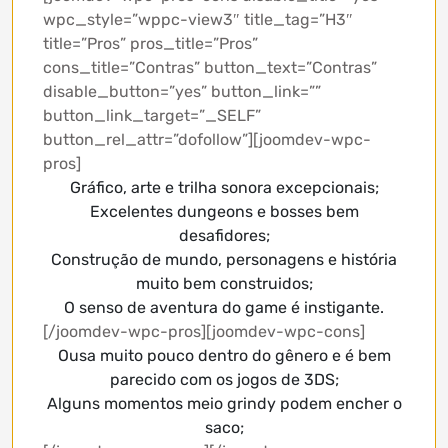
wpc_style=”wppc-view3″ title_tag=”H3″
title=”Pros” pros_title=”Pros”
cons_title=”Contras” button_text=”Contras”
disable_button=”yes” button_link=””
button_link_target=”_SELF”
button_rel_attr=”dofollow”][joomdev-wpc-
pros]
Gráfico, arte e trilha sonora excepcionais;
Excelentes dungeons e bosses bem
desafidores;
Construção de mundo, personagens e história
muito bem construidos;
O senso de aventura do game é instigante.
[/joomdev-wpc-pros][joomdev-wpc-cons]
Ousa muito pouco dentro do gênero e é bem
parecido com os jogos de 3DS;
Alguns momentos meio grindy podem encher o
saco;