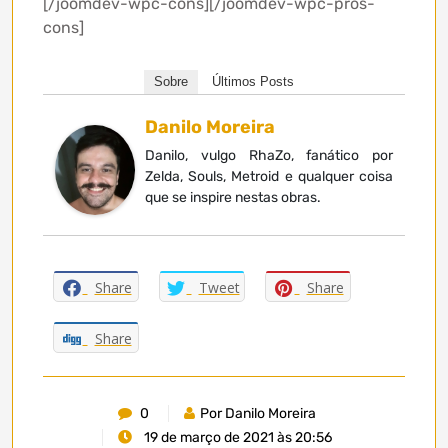
[/joomdev-wpc-cons][/joomdev-wpc-pros-
cons]
Sobre
Últimos Posts
Danilo Moreira
Danilo, vulgo RhaZo, fanático por
Zelda, Souls, Metroid e qualquer coisa
que se inspire nestas obras.
Share
Tweet
Share
Share
0
Por Danilo Moreira
19 de março de 2021 às 20:56