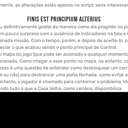
ente, as alterações estão apenas no script; seria interessa
FINIS EST PRINCIPIUM ALTERIUS
eu definitivamente gostei da maneira como ela progride no 
ei um pouco surpreso com a ausência de indicadores na tela 
nada missão. Com o tempo, porém, e depois de aceitá-lo, p
ciar o que acabou sendo o ponto principal de Control.
o mapa do jogo (que pode ser acionado a qualquer momento
lecionada. Como chegar a esse ponto no mapa, no entanto, c
 vezes é uma questão de entender como desbloquear um cor
l ou não) para destrancar uma porta fechada, como evitar a
ortanto, o jogador é chamado para contornar o problema, li
ndo tudo o que a Casa Velha, como cenário, disponibiliza.