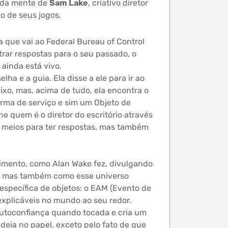
o da mente de
Sam Lake
, criativo diretor
o de seus jogos.
 que vai ao Federal Bureau of Control
rar respostas para o seu passado, o
ainda está vivo.
a e a guia. Ela disse a ele para ir ao
aixo, mas, acima de tudo, ela encontra o
arma de serviço e sim um Objeto de
e quem é o diretor do escritório através
la meios para ter respostas, mas também
vimento, como Alan Wake fez, divulgando
ho, mas também como esse universo
específica de objetos: o EAM (Evento de
plicáveis ​​no mundo ao seu redor.
autoconfiança quando tocada e cria um
eia no papel, exceto pelo fato de que