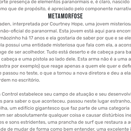
 forte presença de elementos paranormais e, é claro, nascid
esmo que de propósito, é apreciado pelo componente narrativ
METAMORFOSE
aden, interpretada por Courtney Hope, uma jovem misteriosa
ão-oficial do paranormal. Esta jovem está aqui para encont
ozinho há 17 anos e ela gostaria de saber por que e se ele 
 possui uma entidade misteriosa que fala com ela, a aconselh
longe de ser acolhedor. Tudo está deserto e de cabeça para b
na cabeça e uma pistola ao lado dele. Esta arma não é a uma 
astra por exemplo) que reage apenas a quem ele quer e defin
 passou no teste, o que a tornou a nova diretora e deu a e
dem no escritório.
 a Control estabelece seu campo de atuação e seu desenvol
lmes para saber o que aconteceu. passou neste lugar estran
lha, um edifício gigantesco que faz parte de uma categoria 
m ser absolutamente qualquer coisa e causar distúrbios inex
 e sons estridentes, uma prancha de surf que restaura a 
dade de mudar de forma como bem entender, uma excelente id