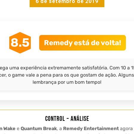
6 de setembro de 2019
8.5
Remedy está de volta!
rega uma experiência extremamente satisfatória. Com 10 a 1
cer, o game vale a pena para os que gostam de ação. Algun
lembrança por um bom tempo!
Control – Análise
n Wake
e
Quantum Break
, a
Remedy Entertainment
agora