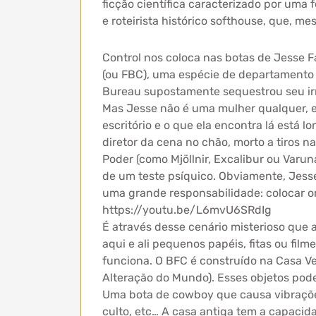
ficção científica caracterizado por uma
e roteirista histórico softhouse, que, m
Control nos coloca nas botas de Jesse F
(ou FBC), uma espécie de departamento n
Bureau supostamente sequestrou seu irmã
Mas Jesse não é uma mulher qualquer, ela
escritório e o que ela encontra lá está 
diretor da cena no chão, morto a tiros 
Poder (como Mjöllnir, Excalibur ou Varun
de um teste psíquico. Obviamente, Jesse
uma grande responsabilidade: colocar or
https://youtu.be/L6mvU6SRdIg
É através desse cenário misterioso que
aqui e ali pequenos papéis, fitas ou fi
funciona. O BFC é construído na Casa Ve
Alteração do Mundo). Esses objetos pode
Uma bota de cowboy que causa vibrações
culto, etc… A casa antiga tem a capaci