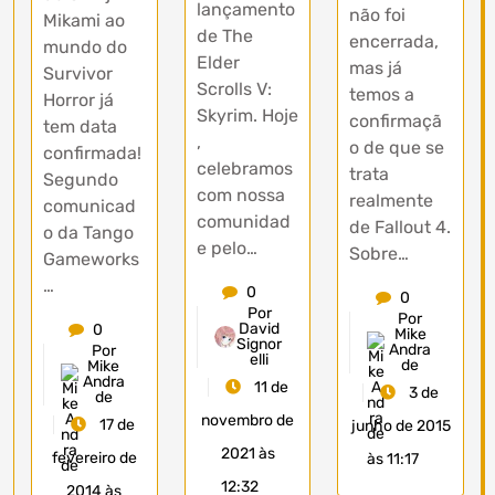
lançamento
não foi
Mikami ao
de The
encerrada,
mundo do
Elder
mas já
Survivor
Scrolls V:
temos a
Horror já
Skyrim. Hoje
confirmaçã
tem data
,
o de que se
confirmada!
celebramos
trata
Segundo
com nossa
realmente
comunicad
comunidad
de Fallout 4.
o da Tango
e pelo…
Sobre…
Gameworks
…
0
0
Por
Por
David
0
Mike
Signor
Andra
Por
elli
de
Mike
Andra
11 de
3 de
de
novembro de
17 de
junho de 2015
2021 às
fevereiro de
às 11:17
12:32
2014 às