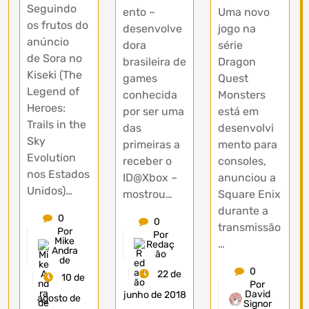
Seguindo
ento –
Uma novo
os frutos do
desenvolve
jogo na
anúncio
dora
série
de Sora no
brasileira de
Dragon
Kiseki (The
games
Quest
Legend of
conhecida
Monsters
Heroes:
por ser uma
está em
Trails in the
das
desenvolvi
Sky
primeiras a
mento para
Evolution
receber o
consoles,
nos Estados
ID@Xbox –
anunciou a
Unidos)…
mostrou…
Square Enix
durante a
0
0
transmissão
Por
Por
Mike
…
Redaç
Andra
ão
de
0
22 de
10 de
Por
David
junho de 2018
agosto de
Signor