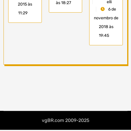
elli
às 18:27
2015 às
6 de
11:29
novembro de
2018 às
19:45
vgBR.com 2009-2025