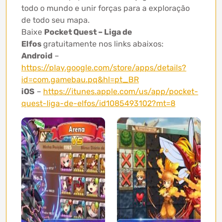
todo o mundo e unir forças para a exploração
de todo seu mapa.
Baixe
Pocket Quest – Liga de
Elfos
gratuitamente nos links abaixos:
Android
–
https://play.google.com/store/apps/details?
id=com.gamebau.pq&hl=pt_BR
iOS
–
https://itunes.apple.com/us/app/pocket-
quest-liga-de-elfos/id1085493102?mt=8