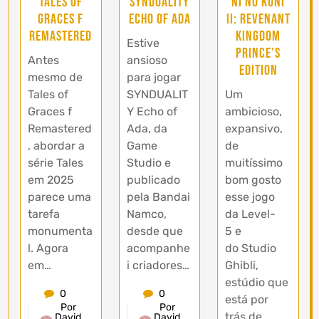
Tales of
SYNDUALITY
Ni no Kuni
Graces f
Echo of Ada
II: Revenant
Remastered
Kingdom
Estive
PRINCE’S
Antes
ansioso
EDITION
mesmo de
para jogar
Tales of
SYNDUALIT
Um
Graces f
Y Echo of
ambicioso,
Remastered
Ada, da
expansivo,
, abordar a
Game
de
série Tales
Studio e
muitíssimo
em 2025
publicado
bom gosto
parece uma
pela Bandai
esse jogo
tarefa
Namco,
da Level-
monumenta
desde que
5 e
l. Agora
acompanhe
do Studio
em…
i criadores…
Ghibli,
estúdio que
0
0
está por
Por
Por
trás de
David
David