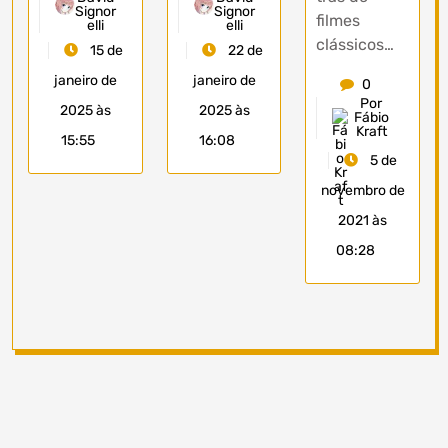
Signor
Signor
filmes
elli
elli
clássicos…
15 de
22 de
janeiro de
janeiro de
0
Por
2025 às
2025 às
Fábio
Kraft
15:55
16:08
5 de
novembro de
2021 às
08:28