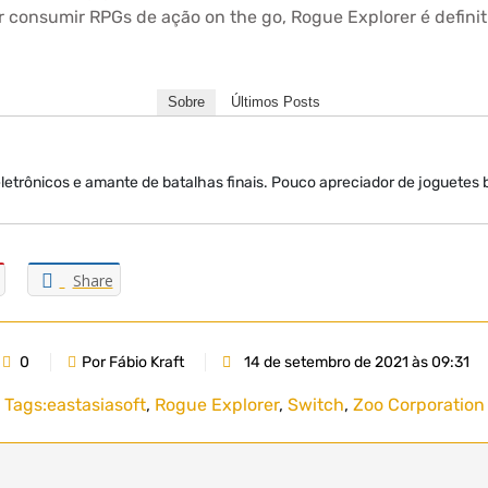
er consumir RPGs de ação on the go, Rogue Explorer é defi
Sobre
Últimos Posts
etrônicos e amante de batalhas finais. Pouco apreciador de joguetes
Share
0
Por Fábio Kraft
14 de setembro de 2021 às 09:31
Tags:
eastasiasoft
,
Rogue Explorer
,
Switch
,
Zoo Corporation