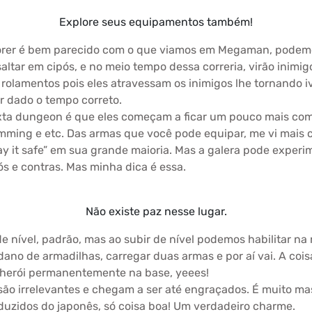
Explore seus equipamentos também!
rer é bem parecido com o que viamos em Megaman, podemos
ltar em cipós, e no meio tempo dessa correria, virão inimig
rolamentos pois eles atravessam os inimigos lhe tornando i
ar dado o tempo correto.
exta dungeon é que eles começam a ficar um pouco mais com
mming e etc. Das armas que você pode equipar, me vi mais c
lay it safe” em sua grande maioria. Mas a galera pode exper
s e contras. Mas minha dica é essa.
Não existe paz nesse lugar.
 nível, padrão, mas ao subir de nível podemos habilitar na 
dano de armadilhas, carregar duas armas e por aí vai. A co
o herói permanentemente na base, yeees!
o irrelevantes e chegam a ser até engraçados. É muito mas
uzidos do japonês, só coisa boa! Um verdadeiro charme.