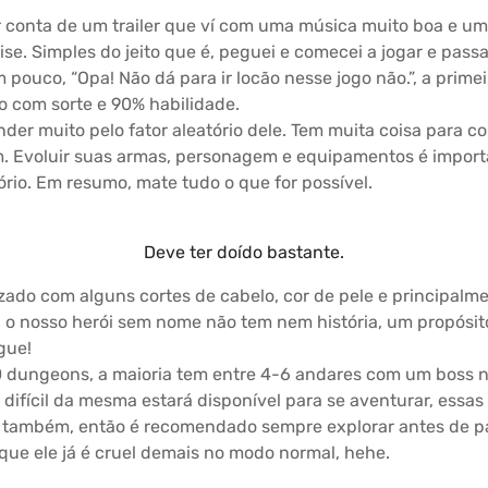
or conta de um trailer que ví com uma música muito boa e um
se. Simples do jeito que é, peguei e comecei a jogar e passa
 pouco, “Opa! Não dá para ir locão nesse jogo não.”, a prime
o com sorte e 90% habilidade.
der muito pelo fator aleatório dele. Tem muita coisa para col
 Evoluir suas armas, personagem e equipamentos é importa
rio. Em resumo, mate tudo o que for possível.
Deve ter doído bastante.
do com alguns cortes de cabelo, cor de pele e principalmen
 o nosso herói sem nome não tem nem história, um propósito
gue!
0 dungeons, a maioria tem entre 4-6 andares com um boss no
ifícil da mesma estará disponível para se aventurar, essa
 também, então é recomendado sempre explorar antes de par
que ele já é cruel demais no modo normal, hehe.