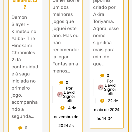
Chronicles
Dimension é
japonês
2
um dos
criado por
melhores
Akira
Demon
jogos que
Toriyama.
Slayer -
joguei este
Agora, esse
Kimetsu no
ano. Mas eu
nome
Yaiba- The
não
significa
Hinokami
recomendar
mais para
Chronicles
ia jogar
mim do
2 dá
Fantasian a
que…
continuidad
menos…
e à saga
0
iniciada no
Por
0
David
primeiro
Por
Signor
David
elli
jogo,
Signor
elli
22 de
acompanha
4 de
ndo a
maio de 2024
segunda…
dezembro de
às 14:04
2024 às
0