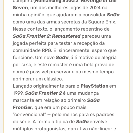
completo(
Romancing SaGa 2
:
Revenge of the
Seven
, um dos melhores jogos de 2024 na
minha opinião. que ajudaram a consolidar
SaGa
como uma das armas secretas da Square Enix.
Nesse contexto, o lançamento repentino de
SaGa Frontier 2: Remastered
pareceu uma
jogada perfeita para testar a recepção da
comunidade RPG. E, sinceramente, espero que
funcione. Um novo
SaGa
já é motivo de alegria
por si só, e este remaster é uma bela prova de
como é possível preservar e ao mesmo tempo
aprimorar um clássico.
Lançado originalmente para o
PlayStation
em
1999,
SaGa Frontier 2
é uma mudança
marcante em relação ao primeiro
SaGa
Frontier
, que era um pouco mais
“convencional” — pelo menos para os padrões
da série. A fórmula típica de
SaGa
envolve
múltiplos protagonistas, narrativa não-linear e