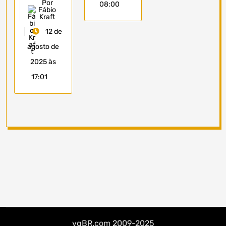
Por
08:00
Fábio
Kraft
12 de
agosto de
2025 às
17:01
vgBR.com 2009-2025