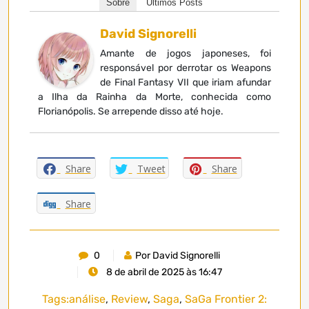
Sobre
Últimos Posts
David Signorelli
Amante de jogos japoneses, foi
responsável por derrotar os Weapons
de Final Fantasy VII que iriam afundar
a Ilha da Rainha da Morte, conhecida como
Florianópolis. Se arrepende disso até hoje.
Share
Tweet
Share
Share
0
Por David Signorelli
8 de abril de 2025 às 16:47
Tags:
análise
,
Review
,
Saga
,
SaGa Frontier 2: