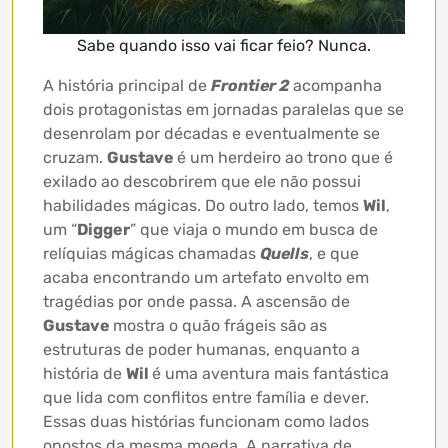
Sabe quando isso vai ficar feio? Nunca.
A história principal de
Frontier 2
acompanha
dois protagonistas em jornadas paralelas que se
desenrolam por décadas e eventualmente se
cruzam.
Gustave
é um herdeiro ao trono que é
exilado ao descobrirem que ele não possui
habilidades mágicas. Do outro lado, temos
Wil
,
um “
Digger
” que viaja o mundo em busca de
relíquias mágicas chamadas
Quells
, e que
acaba encontrando um artefato envolto em
tragédias por onde passa. A ascensão de
Gustave
mostra o quão frágeis são as
estruturas de poder humanas, enquanto a
história de
Wil
é uma aventura mais fantástica
que lida com conflitos entre família e dever.
Essas duas histórias funcionam como lados
opostos da mesma moeda. A narrativa de