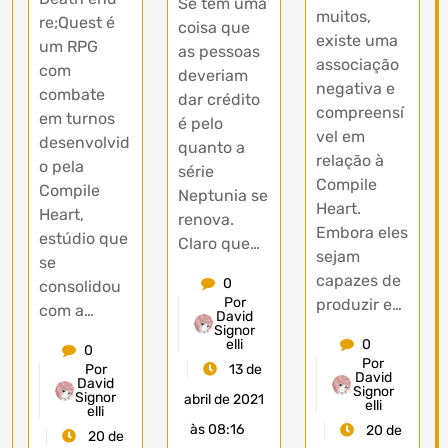
Se tem uma
muitos,
re;Quest é
coisa que
existe uma
um RPG
as pessoas
associação
com
deveriam
negativa e
combate
dar crédito
compreensí
em turnos
é pelo
vel em
desenvolvid
quanto a
relação à
o pela
série
Compile
Compile
Neptunia se
Heart.
Heart,
renova.
Embora eles
estúdio que
Claro que…
sejam
se
capazes de
0
consolidou
Por
produzir e…
com a…
David
Signor
0
elli
0
Por
Por
13 de
David
David
Signor
Signor
abril de 2021
elli
elli
às 08:16
20 de
20 de