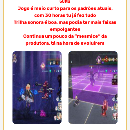
Cons
Jogo é meio curto para os padrões atuais,
com 30 horas tu já fez tudo
Trilha sonora é boa, mas podia ter mais faixas
empolgantes
Continua um pouco da “mesmice” da
produtora, tá na hora de evoluírem