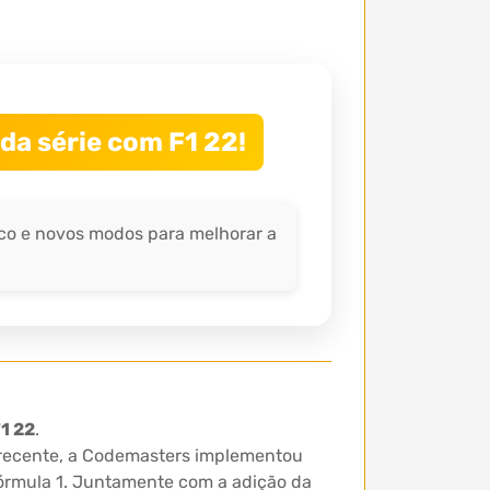
da série com F1 22!
fico e novos modos para melhorar a
1 22
.
s recente, a Codemasters implementou
 Fórmula 1. Juntamente com a adição da