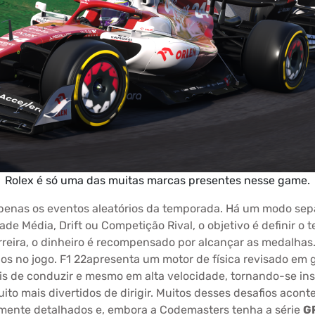
Rolex é só uma das muitas marcas presentes nesse game.
apenas os eventos aleatórios da temporada. Há um modo se
dade Média, Drift ou Competição Rival, o objetivo é definir 
ira, o dinheiro é recompensado por alcançar as medalhas. 
os no jogo. F1 22apresenta um motor de física revisado em 
ceis de conduzir e mesmo em alta velocidade, tornando-se in
uito mais divertidos de dirigir. Muitos desses desafios aco
temente detalhados e, embora a Codemasters tenha a série
G