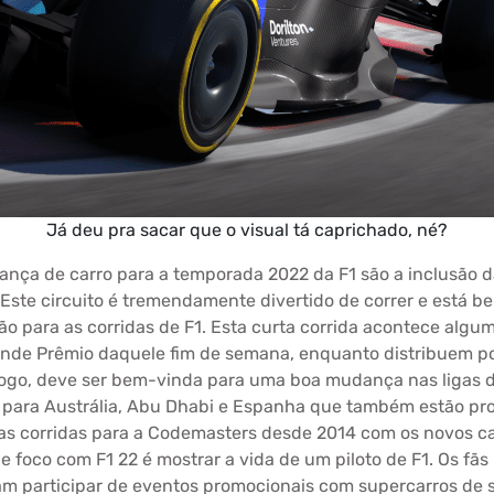
Já deu pra sacar que o visual tá caprichado, né?
ança de carro para a temporada 2022 da F1 são a inclusão d
ste circuito é tremendamente divertido de correr e está b
o para as corridas de F1. Esta curta corrida acontece algum
rande Prêmio daquele fim de semana, enquanto distribuem
ogo, deve ser bem-vinda para uma boa mudança nas ligas 
o para Austrália, Abu Dhabi e Espanha que também estão pr
 corridas para a Codemasters desde 2014 com os novos car
 foco com F1 22 é mostrar a vida de um piloto de F1. Os fã
am participar de eventos promocionais com supercarros de s