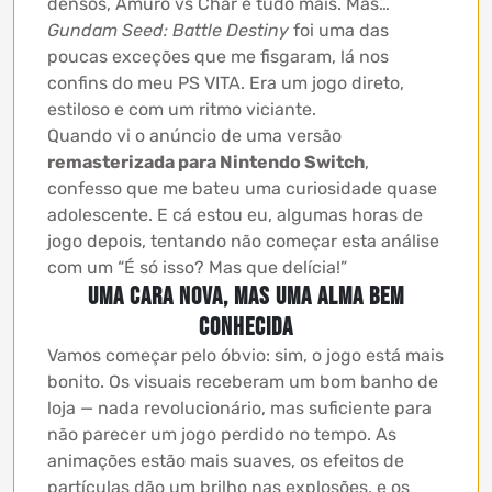
densos, Amuro vs Char e tudo mais. Mas…
Gundam Seed: Battle Destiny
foi uma das
poucas exceções que me fisgaram, lá nos
confins do meu PS VITA. Era um jogo direto,
estiloso e com um ritmo viciante.
Quando vi o anúncio de uma versão
remasterizada para Nintendo Switch
,
confesso que me bateu uma curiosidade quase
adolescente. E cá estou eu, algumas horas de
jogo depois, tentando não começar esta análise
com um “É só isso? Mas que delícia!”
Uma cara nova, mas uma alma bem
conhecida
Vamos começar pelo óbvio: sim, o jogo está mais
bonito. Os visuais receberam um bom banho de
loja — nada revolucionário, mas suficiente para
não parecer um jogo perdido no tempo. As
animações estão mais suaves, os efeitos de
partículas dão um brilho nas explosões, e os