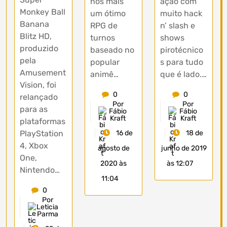
ação com
nós mais
Monkey Ball
muito hack
um ótimo
Banana
n’ slash e
RPG de
Blitz HD,
shows
turnos
produzido
pirotécnico
baseado no
pela
s para tudo
popular
Amusement
que é lado.…
animê…
Vision, foi
0
0
relançado
Por
Por
para as
Fábio
Fábio
Kraft
Kraft
plataformas
18 de
PlayStation
16 de
4, Xbox
junho de 2019
agosto de
One,
às 12:07
2020 às
Nintendo…
11:04
0
Por
Leticia
Parma