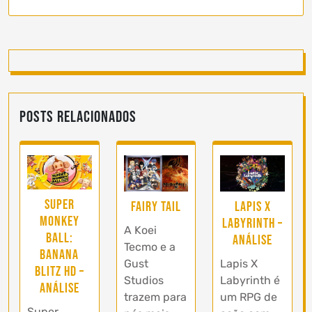
Posts Relacionados
Super
Lapis X
Fairy Tail
Monkey
Labyrinth –
A Koei
Ball:
Análise
Tecmo e a
Banana
Lapis X
Gust
Blitz HD –
Labyrinth é
Studios
Análise
um RPG de
trazem para
Super