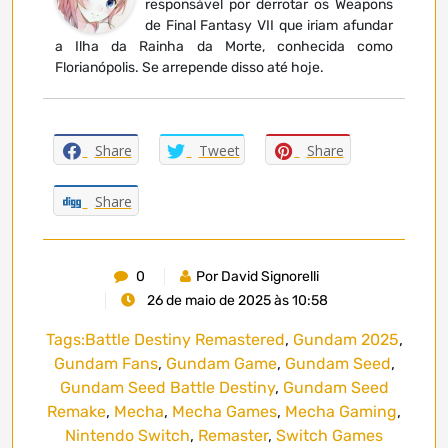
responsável por derrotar os Weapons
de Final Fantasy VII que iriam afundar
a Ilha da Rainha da Morte, conhecida como
Florianópolis. Se arrepende disso até hoje.
Share
Tweet
Share
Share
0
Por David Signorelli
26 de maio de 2025 às 10:58
Tags:
Battle Destiny Remastered
,
Gundam 2025
,
Gundam Fans
,
Gundam Game
,
Gundam Seed
,
Gundam Seed Battle Destiny
,
Gundam Seed
Remake
,
Mecha
,
Mecha Games
,
Mecha Gaming
,
Nintendo Switch
,
Remaster
,
Switch Games