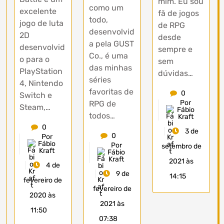
mim. Eu sou
como um
excelente
fã de jogos
todo,
jogo de luta
de RPG
desenvolvid
2D
desde
a pela GUST
desenvolvid
sempre e
Co., é uma
o para o
sem
das minhas
PlayStation
dúvidas…
séries
4, Nintendo
favoritas de
0
Switch e
Por
RPG de
Steam,…
Fábio
todos…
Kraft
0
3 de
0
Por
Fábio
Por
setembro de
Kraft
Fábio
Kraft
2021 às
4 de
9 de
14:15
fevereiro de
fevereiro de
2020 às
2021 às
11:50
07:38