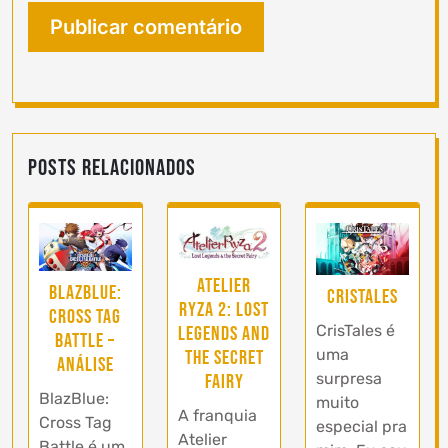
Posts Relacionados
Atelier
BlazBlue:
CrisTales
Ryza 2: Lost
Cross Tag
CrisTales é
Legends and
Battle –
uma
the Secret
Análise
surpresa
Fairy
BlazBlue:
muito
A franquia
Cross Tag
especial pra
Atelier
Battle é um