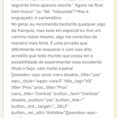
seguinte linha aparece escrita ” Agora vai ficar
bem louco! ” ou “Né, “miauzade”? Mas é
engraçado, é carismático.
No geral, eu recomendo bastante qualquer jogo
da franquia, mas esse em especial eu tive um
carinho maior mesmo, algo me conectou de
maneira mais forte. É uma jornada que
dificilmente irei esquecer e com isso dito,
acredito que todo mundo que possa ter a
possibilidade de experimentar esse excelente
título o faça, vale muito a pena!
[joomdev-wpc-pros-cons disable_title=”yes”
wpc_style=”wppc-view3″ title_tag=”H3″
title=”Pros” pros_title=”Pros”
cons_title=”Contras” button_text=”Contras”
disable_button=”yes” button_link=””
button_link_target=”_SELF”
button_rel_attr=”dofollow”][joomdev-wpc-