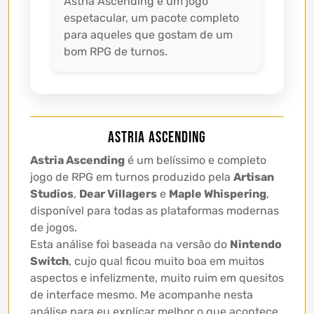
Astria Ascending é um jogo
espetacular, um pacote completo
para aqueles que gostam de um
bom RPG de turnos.
Astria Ascending
Astria Ascending
é um belíssimo e completo
jogo de RPG em turnos produzido pela
Artisan
Studios
,
Dear Villagers
e
Maple Whispering
,
disponível para todas as plataformas modernas
de jogos.
Esta análise foi baseada na versão do
Nintendo
Switch
, cujo qual ficou muito boa em muitos
aspectos e infelizmente, muito ruim em quesitos
de interface mesmo. Me acompanhe nesta
análise para eu explicar melhor o que acontece.