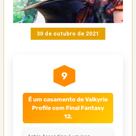
30 de outubro de 2021
9
É um casamento de Valkyrie
Profile com Final Fantasy
12.