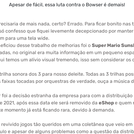
Apesar de fácil, essa luta contra o Bowser é demais!
cisaria de mais nada, certo? Errado. Para ficar bonito nas t
 só confesso que fiquei levemente decepcionado por manter
m para uma tela wide.
eficiou desse trabalho de melhorias foi o
Super Mario Suns
hadas, no original era muita informação em um pequeno esp
qui temos um alívio visual tremendo, isso sem considerar os
trilha sonora dos 3 para nosso deleite. Todas as 3 trilhas p
 faixas tocadas por orquestras de verdade, ouça a música d
foi a decisão estranha da empresa para com a distribuição d
e 2021, após essa data ele será removido da
eShop
e quem n
te momento já está ficando rara, devido à demanda.
r revivido jogos tão queridos em uma coletânea que veio em
ítulo e apesar de alguns problemas como a questão da distribu