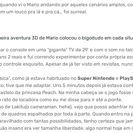
quando vi o Mario andando por aqueles cenários amplos, col
m um louco pra lá e pra cá… foi surreal.
meira aventura 3D de Mario colocou o bigodudo em cada sit
ar o console em uma “gigante” TV de 29′ e com o som no ta
uns 2 reais e fui correndo experimentar por conta própria e
o controle esquisito. Apesar de já ter visto em revistas, nun
ssica”, como já estava habituado no
Super Nintendo
e
PlayS
o, tive que me adaptar. Uns 5 minutos depois já estava cont
astelo da princesa Peach. Na minha cabeça se o jogo foss
 rato de locadora como eu me disse para ir até a ponte.
ão de Lakitu(o cameraman, hehe), vejo que posso adentrar n
 de quadros espalhados por toda à parte. Quando entro na p
ravilhado com tantas possibilidades, tenho certeza que ja
ão insano era ver tamanha liberdade, algo normal hoje em 