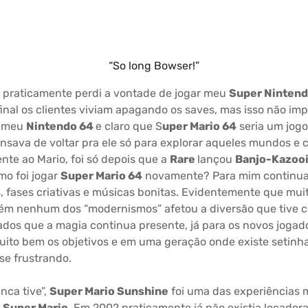
“So long Bowser!”
 praticamente perdi a vontade de jogar meu
Super Ninten
nal os clientes viviam apagando os saves, mas isso não imp
r meu
Nintendo 64
e claro que S
uper Mario 64
seria um jogo 
ansava de voltar pra ele só para explorar aqueles mundos e
nte ao Mario, foi só depois que a
Rare
lançou
Banjo-Kazoo
mo foi jogar
Super Mario 64
novamente? Para mim continua
s, fases criativas e músicas bonitas. Evidentemente que mu
rém nenhum dos “modernismos” afetou a diversão que tive 
ados que a magia continua presente, já para os novos joga
muito bem os objetivos e em uma geração onde existe setin
e frustrando.
ca tive”,
Super Mario Sunshine
foi uma das experiências m
e
Super Mario
. Em 2002 praticamente já não existia locador