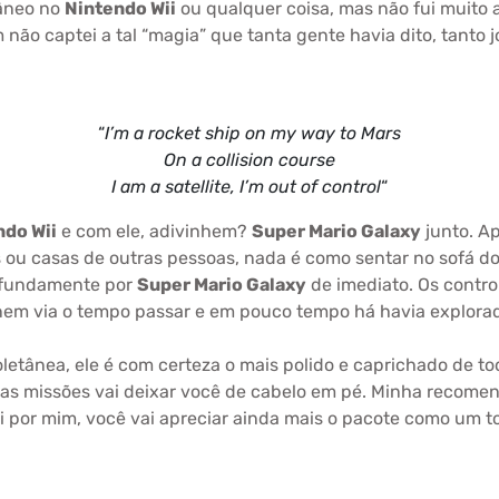
âneo no
Nintendo Wii
ou qualquer coisa, mas não fui muito a
 não captei a tal “magia” que tanta gente havia dito, tanto
“
I’m a rocket ship on my way to Mars
On a collision course
I am a satellite, I’m out of control
“
ndo Wii
e com ele, adivinhem?
Super Mario Galaxy
junto. A
 ou casas de outras pessoas, nada é como sentar no sofá do 
rofundamente por
Super Mario Galaxy
de imediato. Os control
, nem via o tempo passar e em pouco tempo há havia explora
letânea, ele é com certeza o mais polido e caprichado de to
as missões vai deixar você de cabelo em pé. Minha recomen
vai por mim, você vai apreciar ainda mais o pacote como um t