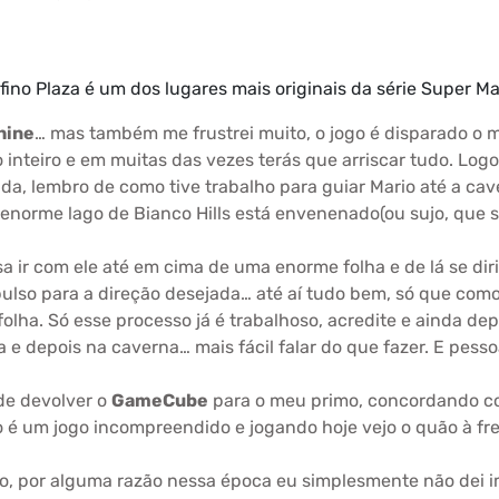
fino Plaza é um dos lugares mais originais da série Super Ma
hine
… mas também me frustrei muito, o jogo é disparado o ma
inteiro e em muitas das vezes terás que arriscar tudo. Logo 
a, lembro de como tive trabalho para guiar Mario até a ca
 enorme lago de Bianco Hills está envenenado(ou sujo, que 
a ir com ele até em cima de uma enorme folha e de lá se dir
pulso para a direção desejada… até aí tudo bem, só que como 
folha. Só esse processo já é trabalhoso, acredite e ainda de
 e depois na caverna… mais fácil falar do que fazer. E pessoa
de devolver o
GameCube
para o meu primo, concordando com
 é um jogo incompreendido e jogando hoje vejo o quão à fre
o, por alguma razão nessa época eu simplesmente não dei im