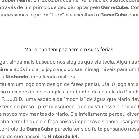
através de um primo que decidiu optar pelo
GameCube
. Co
pudessemos jogar de “tudo”, ele escolheu o
GameCube
como
Mario não tem paz nem em suas férias.
gar, ainda mais baseado nos elogios que ele tecia. Alguma
hine
e após iniciar o jogo vejo coisas inimagináveis para um
e a
Nintendo
tinha ficado maluca.
letiu em um jogo com design de fases genial, ufa! O jogo em
como uma versão mais ampla e caribenha do castelo da Peac
.L.U.D.D., uma espécie de “mochila” de água que Mario deve
 ter sido preso… prefiro esquecer que existiu esse plano de 
de novos movimentos do Mario. Ele infelizmente perdeu dive
ho permite que ele faça coisas impensáveis como usar jato 
controle do
GameCube
parecia ter sido feito pensando nes
ente do que passei no
Nintendo 64
.