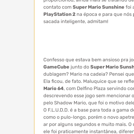
contato com
Super Mario Sunshine
foi 
PlayStation 2
na época e para que nós 
sacada inteligente, admitam!
Confesso que estava bem ansioso pra jo
GameCube
junto do
Super Mario Suns
dublagem? Mario na cadeia? Pensei qu
Ela ficou, de fato. Maluquice que se ref
Mario 64
, com Delfino Plaza servindo 
descrevendo esse jogo sem mencionar o F
pelo Shadow Mario, que foi o motivo dele
O F.L.U.D.D. é a base para toda a gama 
como o pulo-longo, porém o novo apetrec
ar por alguns segundos e muito mais. O 
ele foi praticamente instantânea, difer