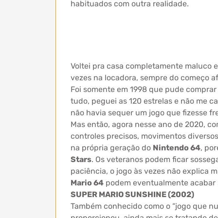
habituados com outra realidade.
Voltei pra casa completamente maluco e
vezes na locadora, sempre do começo afi
Foi somente em 1998 que pude compra
tudo, peguei as 120 estrelas e não me c
não havia sequer um jogo que fizesse fre
Mas então, agora nesse ano de 2020, co
controles precisos, movimentos diverso
na própria geração do
Nintendo 64
, po
Stars
. Os veteranos podem ficar sosseg
paciência, o jogo às vezes não explica 
Mario 64
podem eventualmente acabar s
SUPER MARIO SUNSHINE (2002)
Também conhecido como o “jogo que nun
proporcionou, ainda mais se tratando d