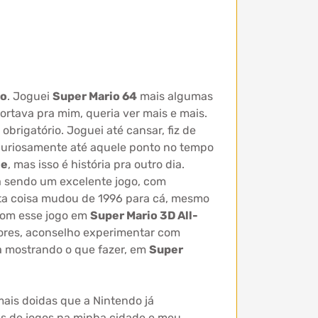
do
. Joguei
Super Mario 64
mais algumas
ortava pra mim, queria ver mais e mais.
obrigatório. Joguei até cansar, fiz de
 curiosamente até aquele ponto no tempo
ie
, mas isso é história pra outro dia.
 sendo um excelente jogo, com
ita coisa mudou de 1996 para cá, mesmo
com esse jogo em
Super Mario 3D All-
dores, aconselho experimentar com
ha mostrando o que fazer, em
Super
ais doidas que a Nintendo já
as de jogos na minha cidade e meu