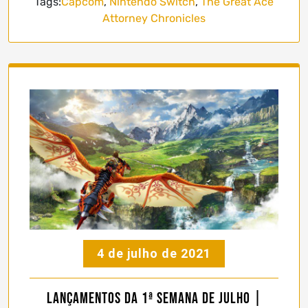
Tags:
Capcom
,
Nintendo Switch
,
The Great Ace
Attorney Chronicles
4 de julho de 2021
Lançamentos da 1ª Semana de Julho |