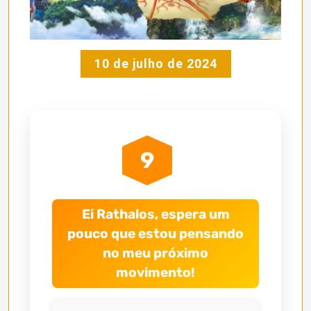
10 de julho de 2024
9
Ei Rathalos, espera um
pouco que estou pensando
no meu próximo
movimento!