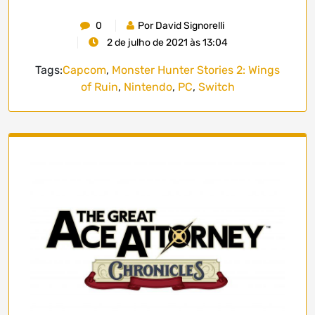
0
Por David Signorelli
2 de julho de 2021 às 13:04
Tags:
Capcom
,
Monster Hunter Stories 2: Wings
of Ruin
,
Nintendo
,
PC
,
Switch