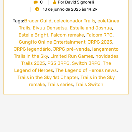
0
Por David Signorelli
10 de junho de 2025 às 14:29
Tags:
Bracer Guild
,
colecionador Trails
,
coletânea
Trails
,
Eiyuu Densetsu
,
Estelle and Joshua
,
Estelle Bright
,
Falcom remake
,
Falcom RPG
,
GungHo Online Entertainment
,
JRPG 2025
,
JRPG legendário
,
JRPG pré-venda
,
lançamento
Trails in the Sky
,
Limited Run Games
,
novidades
Trails 2025
,
PS5 JRPG
,
Switch JRPG
,
The
Legend of Heroes
,
The Legend of Heroes news
,
Trails in the Sky 1st Chapter
,
Trails in the Sky
remake
,
Trails series
,
Trails Switch