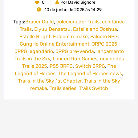
0
Por David Signorelli
10 de junho de 2025 às 14:29
Tags:
Bracer Guild
,
colecionador Trails
,
coletânea
Trails
,
Eiyuu Densetsu
,
Estelle and Joshua
,
Estelle Bright
,
Falcom remake
,
Falcom RPG
,
GungHo Online Entertainment
,
JRPG 2025
,
JRPG legendário
,
JRPG pré-venda
,
lançamento
Trails in the Sky
,
Limited Run Games
,
novidades
Trails 2025
,
PS5 JRPG
,
Switch JRPG
,
The
Legend of Heroes
,
The Legend of Heroes news
,
Trails in the Sky 1st Chapter
,
Trails in the Sky
remake
,
Trails series
,
Trails Switch