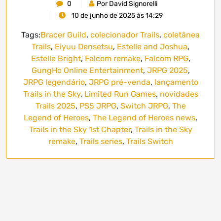
0
Por David Signorelli
10 de junho de 2025 às 14:29
Tags:
Bracer Guild
,
colecionador Trails
,
coletânea
Trails
,
Eiyuu Densetsu
,
Estelle and Joshua
,
Estelle Bright
,
Falcom remake
,
Falcom RPG
,
GungHo Online Entertainment
,
JRPG 2025
,
JRPG legendário
,
JRPG pré-venda
,
lançamento
Trails in the Sky
,
Limited Run Games
,
novidades
Trails 2025
,
PS5 JRPG
,
Switch JRPG
,
The
Legend of Heroes
,
The Legend of Heroes news
,
Trails in the Sky 1st Chapter
,
Trails in the Sky
remake
,
Trails series
,
Trails Switch