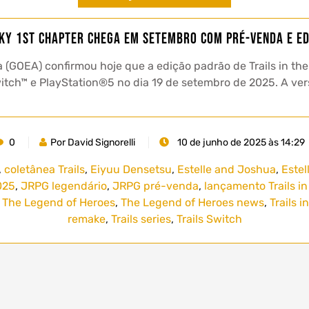
Sky 1st Chapter chega em setembro com pré-venda e ed
(GOEA) confirmou hoje que a edição padrão de Trails in the
Switch™ e PlayStation®5 no dia 19 de setembro de 2025. A v
0
Por David Signorelli
10 de junho de 2025 às 14:29
,
coletânea Trails
,
Eiyuu Densetsu
,
Estelle and Joshua
,
Estel
025
,
JRPG legendário
,
JRPG pré-venda
,
lançamento Trails in
,
The Legend of Heroes
,
The Legend of Heroes news
,
Trails i
remake
,
Trails series
,
Trails Switch