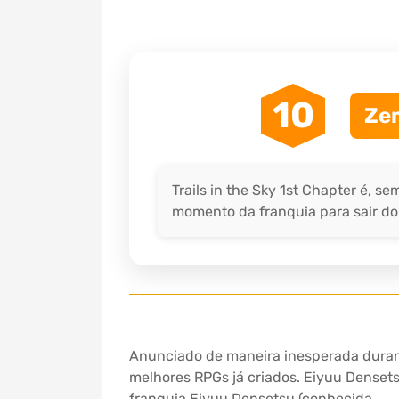
10
Zem
Trails in the Sky 1st Chapter é, s
momento da franquia para sair do 
Anunciado de maneira inesperada durant
melhores RPGs já criados. Eiyuu Denset
franquia Eiyuu Densetsu (conhecida…