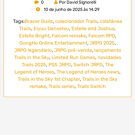
0
Por David Signorelli
10 de junho de 2025 às 14:29
Tags:
Bracer Guild
,
colecionador Trails
,
coletânea
Trails
,
Eiyuu Densetsu
,
Estelle and Joshua
,
Estelle Bright
,
Falcom remake
,
Falcom RPG
,
GungHo Online Entertainment
,
JRPG 2025
,
JRPG legendário
,
JRPG pré-venda
,
lançamento
Trails in the Sky
,
Limited Run Games
,
novidades
Trails 2025
,
PS5 JRPG
,
Switch JRPG
,
The
Legend of Heroes
,
The Legend of Heroes news
,
Trails in the Sky 1st Chapter
,
Trails in the Sky
remake
,
Trails series
,
Trails Switch