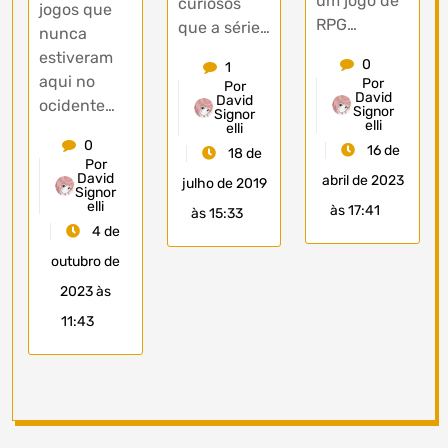
um jogo de
curiosos
jogos que
RPG…
que a série…
nunca
estiveram
0
1
aqui no
Por
Por
David
David
ocidente…
Signor
Signor
elli
elli
0
16 de
18 de
Por
David
abril de 2023
julho de 2019
Signor
elli
às 17:41
às 15:33
4 de
outubro de
2023 às
11:43