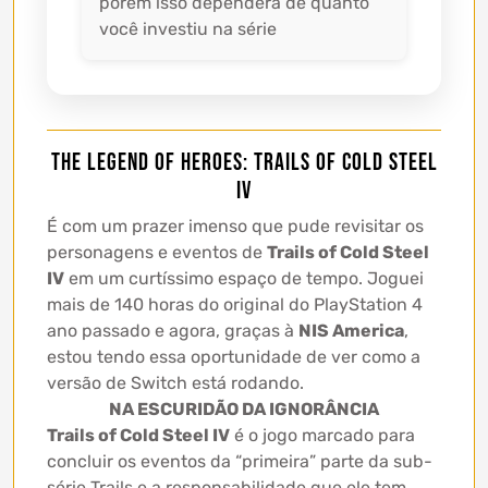
porém isso dependerá de quanto
você investiu na série
The Legend of Heroes: Trails of Cold Steel
IV
É com um prazer imenso que pude revisitar os
personagens e eventos de
Trails of Cold Steel
IV
em um curtíssimo espaço de tempo. Joguei
mais de 140 horas do original do PlayStation 4
ano passado e agora, graças à
NIS America
,
estou tendo essa oportunidade de ver como a
versão de Switch está rodando.
NA ESCURIDÃO DA IGNORÂNCIA
Trails of Cold Steel IV
é o jogo marcado para
concluir os eventos da “primeira” parte da sub-
série Trails e a responsabilidade que ele tem