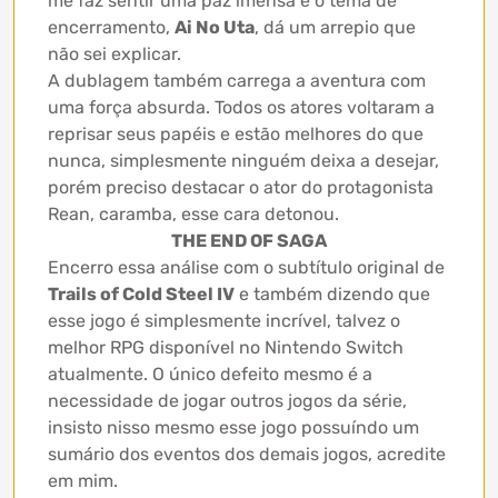
me faz sentir uma paz imensa e o tema de
encerramento,
Ai No Uta
, dá um arrepio que
não sei explicar.
A dublagem também carrega a aventura com
uma força absurda. Todos os atores voltaram a
reprisar seus papéis e estão melhores do que
nunca, simplesmente ninguém deixa a desejar,
porém preciso destacar o ator do protagonista
Rean, caramba, esse cara detonou.
THE END OF SAGA
Encerro essa análise com o subtítulo original de
Trails of Cold Steel IV
e também dizendo que
esse jogo é simplesmente incrível, talvez o
melhor RPG disponível no Nintendo Switch
atualmente. O único defeito mesmo é a
necessidade de jogar outros jogos da série,
insisto nisso mesmo esse jogo possuíndo um
sumário dos eventos dos demais jogos, acredite
em mim.