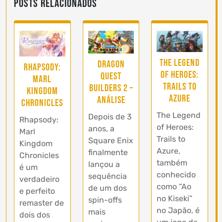
Posts Relacionados
The Legend
Dragon
Rhapsody:
of Heroes:
Quest
Marl
Trails to
Builders 2 –
Kingdom
Azure
Análise
Chronicles
The Legend
Depois de 3
Rhapsody:
of Heroes:
anos, a
Marl
Trails to
Square Enix
Kingdom
Azure,
finalmente
Chronicles
também
lançou a
é um
conhecido
sequência
verdadeiro
como “Ao
de um dos
e perfeito
no Kiseki”
spin-offs
remaster de
no Japão, é
mais
dois dos