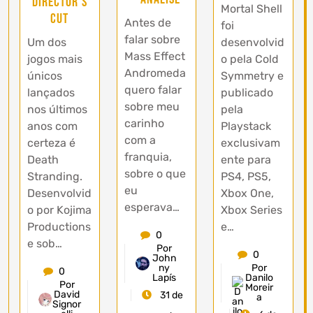
Director’s
Mortal Shell
Cut
Antes de
foi
falar sobre
Um dos
desenvolvid
Mass Effect
jogos mais
o pela Cold
Andromeda
únicos
Symmetry e
quero falar
lançados
publicado
sobre meu
nos últimos
pela
carinho
anos com
Playstack
com a
certeza é
exclusivam
franquia,
Death
ente para
sobre o que
Stranding.
PS4, PS5,
eu
Desenvolvid
Xbox One,
esperava…
o por Kojima
Xbox Series
Productions
e…
0
e sob…
Por
0
John
ny
Por
0
Lapís
Danilo
Por
Moreir
David
31 de
a
Signor