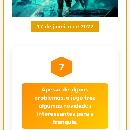
17 de janeiro de 2022
7
Apesar de alguns
problemas, o jogo traz
algumas novidades
interessantes para a
franquia.