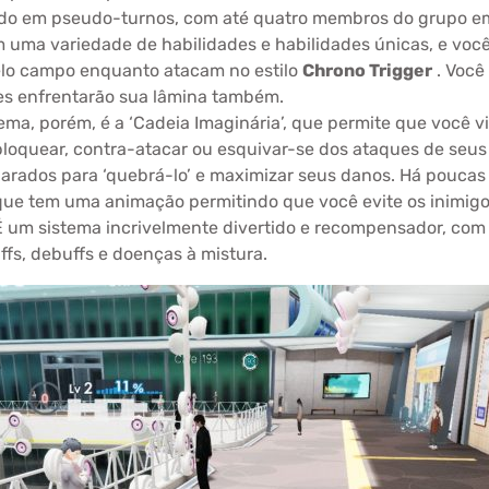
ado em pseudo-turnos, com até quatro membros do grupo 
m uma variedade de habilidades e habilidades únicas, e vo
lo campo enquanto atacam no estilo
Chrono Trigger
. Você
les enfrentarão sua lâmina também.
stema, porém, é a ‘Cadeia Imaginária’, que permite que você 
loquear, contra-atacar ou esquivar-se dos ataques de seu
ados para ‘quebrá-lo’ e maximizar seus danos. Há poucas c
ue tem uma animação permitindo que você evite os inimigo
É um sistema incrivelmente divertido e recompensador, com 
fs, debuffs e doenças à mistura.