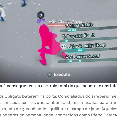
ocê consegue ter um controle total do que acontece nas luta
os Obligato baterem na porta. Como aliados do arrependim
as em seus sonhos, que também podem ser usadas para tra
a ajuda de χ, você pode equilibrar o campo de jogo. Aquel
 poderes da personalidade, conhecidos como Efeito Catarse,