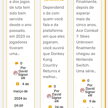
e dos jogos
Finalmente,
de luta tem
Dependend
depois de
sido bem
o de com
esperar
servida
quem você
mais de
desde o ano
fala e da
cinco anos,
passado,
plataforma
Ace Combat
em 2023 os
em que eles
7: Skies
jogadores
jogaram,
Unknown
tiveram
você ouvirá
finalmente
uma…
que Donkey
chegou ao
Kong
Nintendo
0
Country
Switch.
Por
Returns é
Uma série…
David
Signor
melhor…
elli
0
4 de
Por
0
David
Por
março de
Signor
David
elli
Signor
2024 às
elli
9 de
09:59
24 de