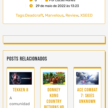
0
Por Lucas Nunes
29 de maio de 2022 às 13:23
Tags:
Deadcraft
,
Marvelous
,
Review
,
XSEED
Posts Relacionados
Tekken 8
Donkey
Ace Combat
Kong
7: Skies
A
Country
Unknown
comunidad
Returns HD