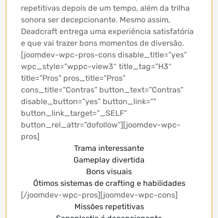
repetitivas depois de um tempo, além da trilha
sonora ser decepcionante. Mesmo assim,
Deadcraft entrega uma experiência satisfatória
e que vai trazer bons momentos de diversão.
[joomdev-wpc-pros-cons disable_title=”yes”
wpc_style=”wppc-view3″ title_tag=”H3″
title=”Pros” pros_title=”Pros”
cons_title=”Contras” button_text=”Contras”
disable_button=”yes” button_link=””
button_link_target=”_SELF”
button_rel_attr=”dofollow”][joomdev-wpc-
pros]
Trama interessante
Gameplay divertida
Bons visuais
Ótimos sistemas de crafting e habilidades
[/joomdev-wpc-pros][joomdev-wpc-cons]
Missões repetitivas