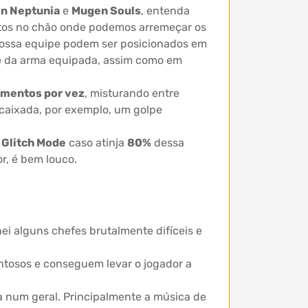
n Neptunia
e
Mugen Souls
, entenda
stos no chão onde podemos arremeçar os
e nossa equipe podem ser posicionados em
ce da arma equipada, assim como em
imentos por vez
, misturando entre
ncaixada, por exemplo, um golpe
m
Glitch Mode
caso atinja
80%
dessa
, é bem louco.
i alguns chefes brutalmente difíceis e
entosos e conseguem levar o jogador a
oa num geral. Principalmente a música de