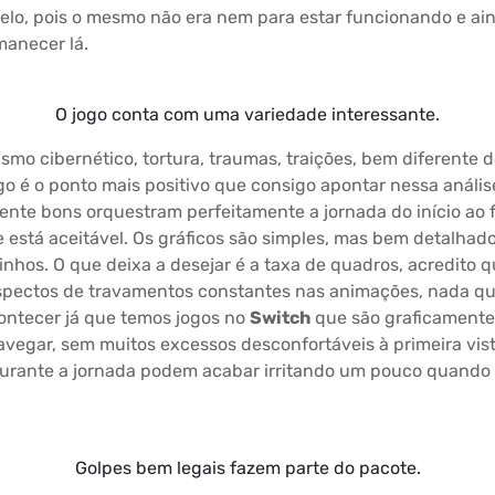
adelo, pois o mesmo não era nem para estar funcionando e ai
anecer lá.
O jogo conta com uma variedade interessante.
ismo cibernético, tortura, traumas, traições, bem diferent
jogo é o ponto mais positivo que consigo apontar nessa anál
nte bons orquestram perfeitamente a jornada do início ao f
está aceitável. Os gráficos são simples, mas bem detalhado
itinhos. O que deixa a desejar é a taxa de quadros, acredit
aspectos de travamentos constantes nas animações, nada q
ontecer já que temos jogos no
Switch
que são graficamente 
vegar, sem muitos excessos desconfortáveis à primeira vi
durante a jornada podem acabar irritando um pouco quando
Golpes bem legais fazem parte do pacote.