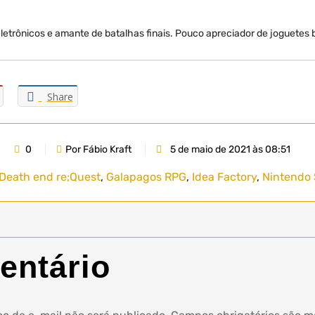
etrônicos e amante de batalhas finais. Pouco apreciador de joguetes
Share
0
Por Fábio Kraft
5 de maio de 2021 às 08:51
Death end re;Quest
,
Galapagos RPG
,
Idea Factory
,
Nintendo 
entário