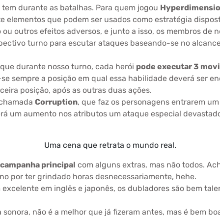
e tem durante as batalhas. Para quem jogou
Hyperdimensio
nte elementos que podem ser usados como estratégia dispo
o ou outros efeitos adversos, e junto a isso, os membros d
spectivo turno para escutar ataques baseando-se no alcan
que durante nosso turno, cada herói
pode executar 3 mov
-se sempre a posição em qual essa habilidade deverá ser e
rceira posição, após as outras duas ações.
a chamada
Corruption
, que faz os personagens entrarem u
á um aumento nos atributos um ataque especial devastador
Uma cena que retrata o mundo real.
a campanha principal
com alguns extras, mas não todos. Ache
rno por ter grindado horas desnecessariamente, hehe.
 excelente em inglês e japonês, os dubladores são bem tal
a sonora, não é a melhor que já fizeram antes, mas é bem b