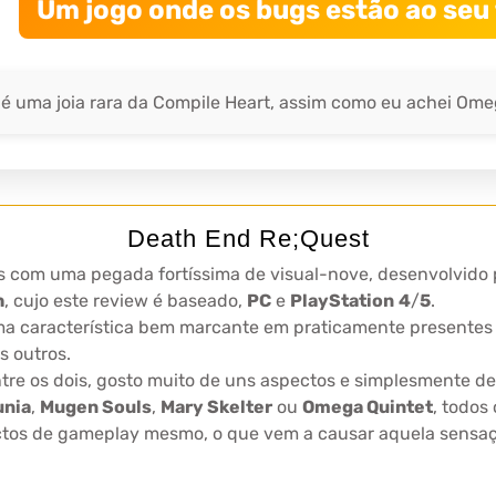
Um jogo onde os bugs estão ao seu 
é uma joia rara da Compile Heart, assim como eu achei Ome
Death End Re;Quest
 com uma pegada fortíssima de visual-nove, desenvolvido
h
, cujo este review é baseado,
PC
e
PlayStation
4
/
5
.
 característica bem marcante em praticamente presentes em
s outros.
tre os dois, gosto muito de uns aspectos e simplesmente de
unia
,
Mugen Souls
,
Mary Skelter
ou
Omega Quintet
, todos
ctos de gameplay mesmo, o que vem a causar aquela sensa