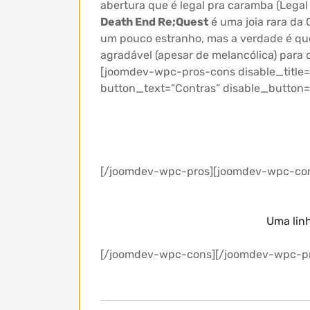
abertura que é legal pra caramba (Lega
Death End Re;Quest
é uma joia rara da
um pouco estranho, mas a verdade é que
agradável (apesar de melancólica) para
[joomdev-wpc-pros-cons disable_title=”
button_text=”Contras” disable_button=
[/joomdev-wpc-pros][joomdev-wpc-co
Uma linh
[/joomdev-wpc-cons][/joomdev-wpc-p