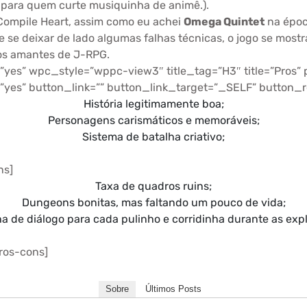
l para quem curte musiquinha de animê.).
 Compile Heart, assim como eu achei
Omega Quintet
na época
 se deixar de lado algumas falhas técnicas, o jogo se most
 os amantes de J-RPG.
yes” wpc_style=”wppc-view3″ title_tag=”H3″ title=”Pros” p
”yes” button_link=”” button_link_target=”_SELF” button_r
História legitimamente boa;
Personagens carismáticos e memoráveis;
Sistema de batalha criativo;
ns]
Taxa de quadros ruins;
Dungeons bonitas, mas faltando um pouco de vida;
a de diálogo para cada pulinho e corridinha durante as exp
ros-cons]
Sobre
Últimos Posts