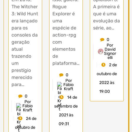
The Witcher
Rogue
A primeira é
3: Wild Hunt
Explorer é
que é uma
era lançado
uma
evolução da
para os
espécie de
série, ao…
consoles da
action-rpg
0
geração
com
Por
atual
elementos
David
Signor
trazendo
de
elli
um
plataforma…
2 de
prestígio
outubro de
0
merecido
Por
2022 às
para…
Fábio
Kraft
19:00
0
14 de
Por
Fábio
setembro de
Kraft
2021 às
24 de
09:31
outubro de