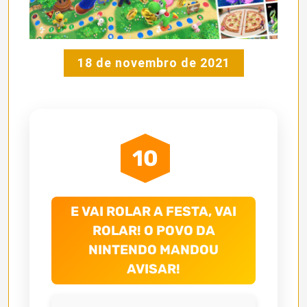
18 de novembro de 2021
10
E VAI ROLAR A FESTA, VAI
ROLAR! O POVO DA
NINTENDO MANDOU
AVISAR!