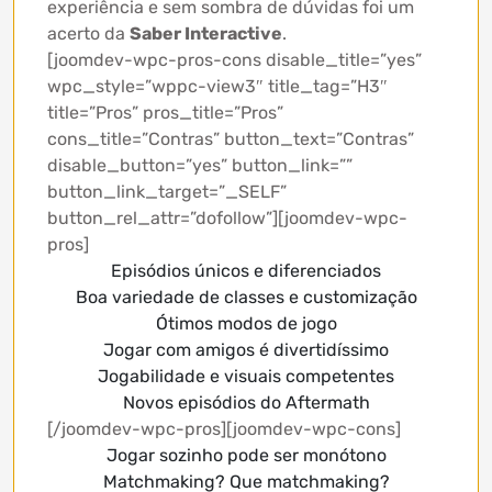
experiência e sem sombra de dúvidas foi um
acerto da
Saber Interactive
.
[joomdev-wpc-pros-cons disable_title=”yes”
wpc_style=”wppc-view3″ title_tag=”H3″
title=”Pros” pros_title=”Pros”
cons_title=”Contras” button_text=”Contras”
disable_button=”yes” button_link=””
button_link_target=”_SELF”
button_rel_attr=”dofollow”][joomdev-wpc-
pros]
Episódios únicos e diferenciados
Boa variedade de classes e customização
Ótimos modos de jogo
Jogar com amigos é divertidíssimo
Jogabilidade e visuais competentes
Novos episódios do Aftermath
[/joomdev-wpc-pros][joomdev-wpc-cons]
Jogar sozinho pode ser monótono
Matchmaking? Que matchmaking?