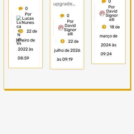
0
upgrade…
Por
0
David
Por
Signor
0
Lucas
elli
Por
Nunes
David
18 de
Signor
22 de
elli
março de
janeiro de
22 de
2024 às
2022 às
julho de 2026
09:24
08:59
às 09:19