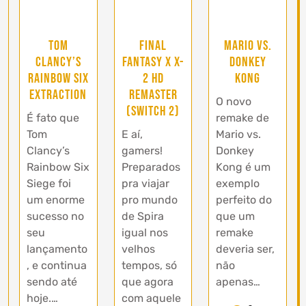
Tom
Final
Mario vs.
Clancy’s
Fantasy X X-
Donkey
Rainbow Six
2 HD
Kong
Extraction
Remaster
O novo
(Switch 2)
É fato que
remake de
Tom
E aí,
Mario vs.
Clancy’s
gamers!
Donkey
Rainbow Six
Preparados
Kong é um
Siege foi
pra viajar
exemplo
um enorme
pro mundo
perfeito do
sucesso no
de Spira
que um
seu
igual nos
remake
lançamento
velhos
deveria ser,
, e continua
tempos, só
não
sendo até
que agora
apenas…
hoje.…
com aquele