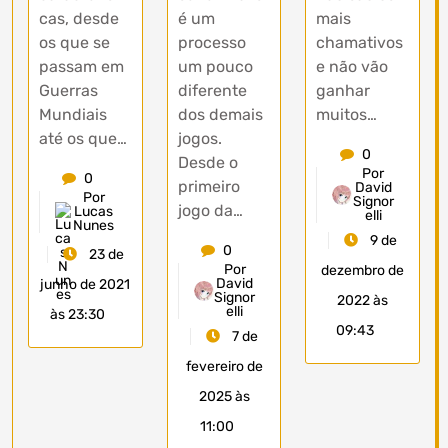
cas, desde
é um
mais
os que se
processo
chamativos
passam em
um pouco
e não vão
Guerras
diferente
ganhar
Mundiais
dos demais
muitos…
até os que…
jogos.
0
Desde o
Por
0
primeiro
David
Por
Signor
jogo da…
Lucas
elli
Nunes
9 de
0
23 de
Por
dezembro de
David
junho de 2021
Signor
2022 às
elli
às 23:30
09:43
7 de
fevereiro de
2025 às
11:00