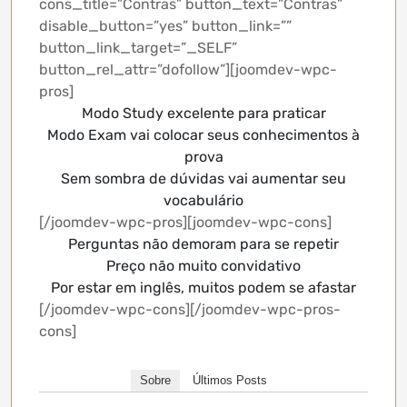
cons_title=”Contras” button_text=”Contras”
disable_button=”yes” button_link=””
button_link_target=”_SELF”
button_rel_attr=”dofollow”][joomdev-wpc-
pros]
Modo Study excelente para praticar
Modo Exam vai colocar seus conhecimentos à
prova
Sem sombra de dúvidas vai aumentar seu
vocabulário
[/joomdev-wpc-pros][joomdev-wpc-cons]
Perguntas não demoram para se repetir
Preço não muito convidativo
Por estar em inglês, muitos podem se afastar
[/joomdev-wpc-cons][/joomdev-wpc-pros-
cons]
Sobre
Últimos Posts