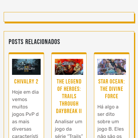
Posts Relacionados
Chivalry 2
The Legend
Star Ocean:
of Heroes:
The Divine
Hoje em dia
Trails
Force
vemos
Through
muitos
Há algo a
Daybreak II
jogos PvP d
ser dito
as mais
Analisar um
sobre um
diversas
jogo da
jogo B. Eles
característi
série “Trails”
não são os