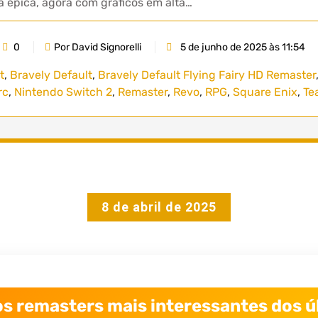
épica, agora com gráficos em alta…
0
Por David Signorelli
5 de junho de 2025 às 11:54
t
,
Bravely Default
,
Bravely Default Flying Fairy HD Remaster
rc
,
Nintendo Switch 2
,
Remaster
,
Revo
,
RPG
,
Square Enix
,
Te
8 de abril de 2025
s remasters mais interessantes dos ú