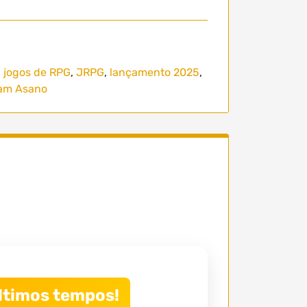
,
jogos de RPG
,
JRPG
,
lançamento 2025
,
am Asano
ltimos tempos!