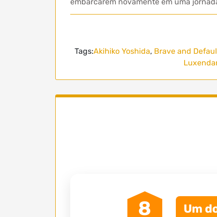
embarcarem novamente em uma jornada 
Tags:
Akihiko Yoshida
,
Brave and Defaul
Luxenda
8
Um do